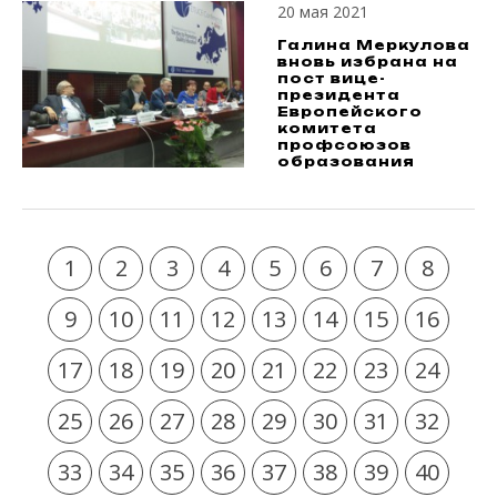
20 мая 2021
Галина Меркулова
вновь избрана на
пост вице-
президента
Европейского
комитета
профсоюзов
образования
1
2
3
4
5
6
7
8
9
10
11
12
13
14
15
16
17
18
19
20
21
22
23
24
25
26
27
28
29
30
31
32
33
34
35
36
37
38
39
40