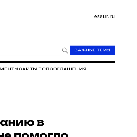
eseur.ru
ВАЖНЫЕ ТЕМЫ
МЕНТЫ
САЙТЫ ТОП
СОГЛАШЕНИЯ
РЕДИТНЫЙ КООПЕРАТИВ "УЧИТЕЛЬСКИЙ"
И
АРХИВ
ванию в
е помогло