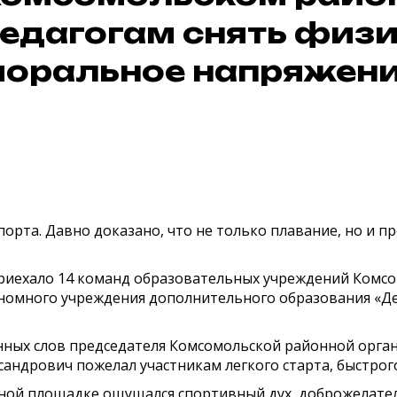
едагогам снять физи
оральное напряжен
орта. Давно доказано, что не только плавание, но и п
риехало 14 команд образовательных учреждений Комсо
номного учреждения дополнительного образования «Де
енных слов председателя Комсомольской районной орг
сандрович пожелал участникам легкого старта, быстрог
вной площадке ощущался спортивный дух, доброжелате