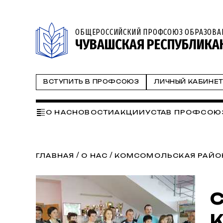
ОБЩЕРОССИЙСКИЙ ПРОФСОЮЗ ОБРАЗОВА
ЧУВАШСКАЯ РЕСПУБЛИКА
ВСТУПИТЬ В ПРОФСОЮЗ
ЛИЧНЫЙ КАБИНЕ
О НАС
НОВОСТИ
АКЦИИ
УСТАВ ПРОФСОЮ
НАПРАВЛЕНИЯ РАБОТЫ:
СЕМИНАРЫ
ЗДОРОВ
ИНФОРМАЦИОННАЯ РАБОТА
ЦИФРОВИЗАЦ
/
/
ГЛАВНАЯ
О НАС
КОМСОМОЛЬСКАЯ РАЙО
СТУДЕНЧЕСКИЙ КООРДИНАЦИОННЫЙ СОВ
С
К