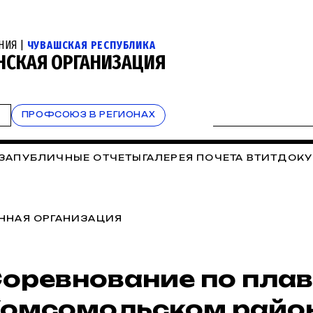
НИЯ |
ЧУВАШСКАЯ РЕСПУБЛИКА
НСКАЯ ОРГАНИЗАЦИЯ
Т
ПРОФСОЮЗ В РЕГИОНАХ
ЗА
ПУБЛИЧНЫЕ ОТЧЕТЫ
ГАЛЕРЕЯ ПОЧЕТА ВТИТ
ДОКУ
ЬЕ. СПОРТ
ОХРАНА ТРУДА
ПРАВОВАЯ ИНСПЕКЦИЯ
К
ИЯ ПРОФСОЮЗА
СОВЕТЫ ВЕТЕРАНОВ
КОНКУРСЫ
ННАЯ ОРГАНИЗАЦИЯ
ЕТ РЕСПУБЛИКИ
РАБОТА С МОЛОДЫМИ ПЕДАГОГАМ
оревнование по пла
омсомольском район