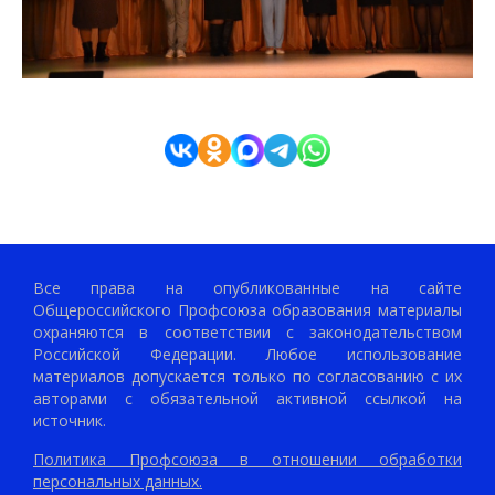
Все права на опубликованные на сайте
Общероссийского Профсоюза образования материалы
охраняются в соответствии с законодательством
Российской Федерации. Любое использование
материалов допускается только по согласованию с их
авторами с обязательной активной ссылкой на
источник.
Политика Профсоюза в отношении обработки
персональных данных.