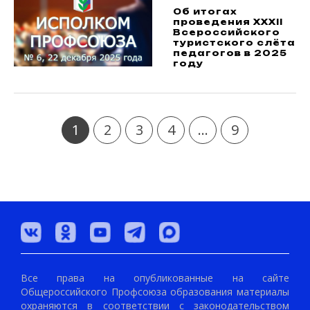
Об итогах
проведения XXXII
Всероссийского
туристского слёта
педагогов в 2025
году
1
2
3
4
...
9
Все права на опубликованные на сайте
Общероссийского Профсоюза образования материалы
охраняются в соответствии с законодательством