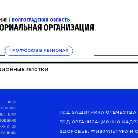
НИЯ |
ВОЛГОГРАДСКАЯ ОБЛАСТЬ
ОРИАЛЬНАЯ ОРГАНИЗАЦИЯ
Т
ПРОФСОЮЗ В РЕГИОНАХ
ИОННЫЕ ЛИСТКИ
сайте
териалы
ГОД ЗАЩИТНИКА ОТЕЧЕСТВА
ьством
ование
ГОД ОРГАНИЗАЦИОННО-КАДР
ию с их
точник.
ЗДОРОВЬЕ, ФИЗКУЛЬТУРА И 