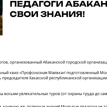
ПЕДАГОГИ АБАКА
СВОИ ЗНАНИЯ!
гогов, организованный Абаканской городской организ
ивный квиз «Профсоюзная Маёвка»! подготовленный М
ь председателя Хакасской республиканской организац
ы восьми увлекательных туров (от охраны труда до сам
и, конечно же, полезные знания! Молодые педагоги не т