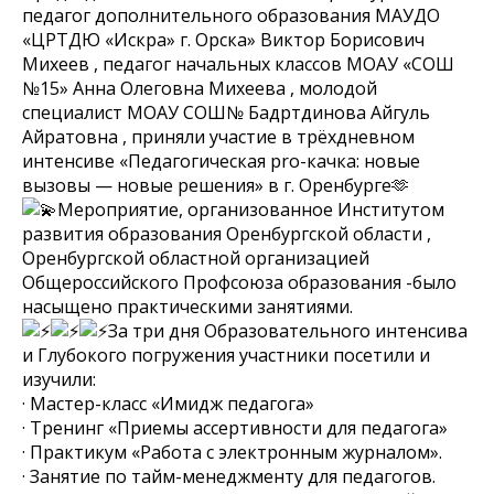
педагог дополнительного образования МАУДО
«ЦРТДЮ «Искра» г. Орска» Виктор Борисович
Михеев , педагог начальных классов МОАУ «СОШ
№15» Анна Олеговна Михеева , молодой
специалист МОАУ СОШ№ Бадртдинова Айгуль
Айратовна , приняли участие в трёхдневном
интенсиве «Педагогическая pro-качка: новые
вызовы — новые решения» в г. Оренбурге🫶
Мероприятие, организованное Институтом
развития образования Оренбургской области ,
Оренбургской областной организацией
Общероссийского Профсоюза образования -было
насыщено практическими занятиями.
За три дня Образовательного интенсива
и Глубокого погружения участники посетили и
изучили:
· Мастер-класс «Имидж педагога»
· Тренинг «Приемы ассертивности для педагога»
· Практикум «Работа с электронным журналом».
· Занятие по тайм-менеджменту для педагогов.