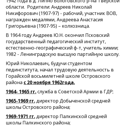
1942 года в д. Липно Бологовского р-на Тверской
области. Родители: Андреев Николай
Никифорович (1907-97) - рабочий, участник ВОВ,
награжден медалями, Андреева Анастасия
Григорьевна (1907-95) – колхозница.
В 1964 году Андреев Ю.Н. окончил Псковский
государственный педагогический институт,
естественно-географический ф-т, учитель химии;
1982 - Ленинградскую высшую партийную школу.
Юрий Николаевич
,
будучи студентом
пединститута, начал трудовую деятельность в
Горайской восьмилетней школе Островского
района
с 20 ноября 1962года.
1964- 1965 гг.
служба в Советской Армии в ГДР;
1965-1969 гг.
директор Добыченской средней
школы Островского района;
1969-1971 гг.
директор Палкинской средней
школы Палкинского района;