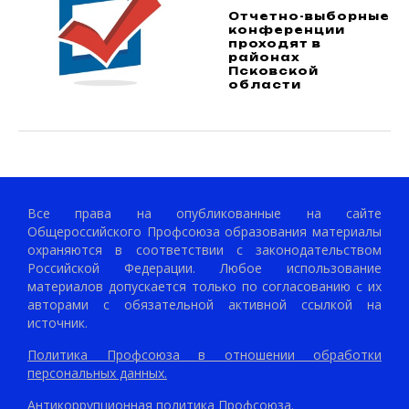
Отчетно-выборные
конференции
проходят в
районах
Псковской
области
Все права на опубликованные на сайте
Общероссийского Профсоюза образования материалы
охраняются в соответствии с законодательством
Российской Федерации. Любое использование
материалов допускается только по согласованию с их
авторами с обязательной активной ссылкой на
источник.
Политика Профсоюза в отношении обработки
персональных данных.
Антикоррупционная политика Профсоюза.