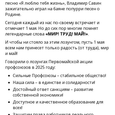
песню «Я люблю тебя жизнь», Владимир Савин
зажигательно играл на баяне попурри песен о
Родине.
Сегодня каждый из нас по-своему встречает и
отмечает 1 мая. Но до сих пор многие помнят
легендарные слова
«МИР! ТРУД! МАЙ!»
.
И чтобы ни стояло за этим лозунгом, пусть 1 мая
всем нам принесет только радость (от труда), мир
и май!
Говорили о лозунгах Первомайской акции
профсоюзов в 2025 году:
Сильные Профсоюзы – стабильное общество!
Наша сила – в единстве и солидарности!
Достойный ответ санкциям – развитие
собственной экономики!
Доступное и качественное образование для
всех!
Защитим права работников реального