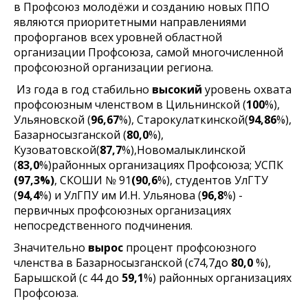
в Профсоюз молодёжи и созданию новых ППО
являются приоритетными направлениями
профорганов всех уровней областной
организации Профсоюза, самой многочисленной
профсоюзной организации региона.
Из года в год стабильно
высокий
уровень охвата
профсоюзным членством в Цильнинской (
100
%),
Ульяновской (
96,67
%), Старокулаткинской(
94,86
%),
Базарносызганской (
80,0
%),
Кузоватовской(
87,7
%),Новомалыклинской
(
83,0
%)районных организациях Профсоюза; УСПК
(97,3%)
, СКОШИ № 91
(90,6
%), студентов УлГТУ
(
94,4
%) и УлГПУ им И.Н. Ульянова (
96,8
%) -
первичных профсоюзных организациях
непосредственного подчинения.
Значительно
вырос
процент профсоюзного
членства в Базарносызганской (с74,7до
80,0
%),
Барышской (с 44 до
59,1
%) районных организациях
Профсоюза.