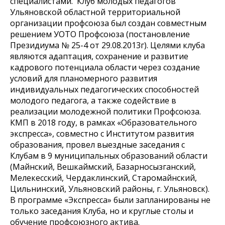
специалистами. Клуб молодых педагогов
Ульяновской областной территориальной
организации профсоюза был создан совместным
решением УОТО Профсоюза (постановление
Президиума № 25-4 от 29.08.2013г). Целями клуба
являются адаптация, сохранение и развитие
кадрового потенциала области через создание
условий для планомерного развития
индивидуальных педагогических способностей
молодого педагога, а также содействие в
реализации молодежной политики Профсоюза.
КМП в 2018 году, в рамках «Образовательного
экспресса», совместно с Институтом развития
образования, провел выездные заседания с
Клубам в 9 муниципальных образований области
(Майнский, Вешкаймский, Базарносызганский,
Мелекесский, Чердаклинский, Старомайнский,
Цильнинский, Ульяновский районы, г. Ульяновск).
В программе «Экспресса» были запланированы не
только заседания Клуба, но и круглые столы и
обучение профсоюзного актива.