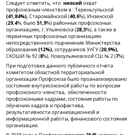
Следует отметить, что
низкий
охват
профсоюзным членством в : Тереньгульской
(41,84%),
Старомайнской (
40,6
%), Инзенской
(
29,4
%, было
51,9
%) районных профсоюзных
организациях, г. Ульяновска (
28,3
%), а также в
первичных профсоюзных организациях
непосредственного подчинения: Министерства
образования
(12%),
сотрудников УлГУ (
20,9%),
СКОШИ № 92 (
8
%), Новоульяновской СШ № 2 (
7
%).
При подготовке данного публичного отчёта
комитетом областной территориальной
организации Профсоюза было проанализировано
состояние внутрисоюзной работы по вопросам
профсоюзного членства, обеспеченности
профсоюзными кадрами, состояния работы по
обучению кадров и профактива,
результативности организационной и
информационной работы, финансового состояния
организации.