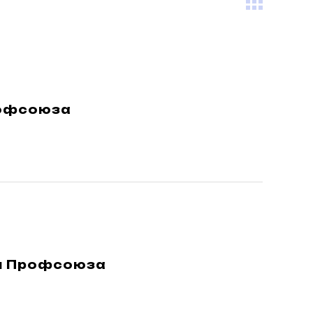
рофсоюза
ии Профсоюза