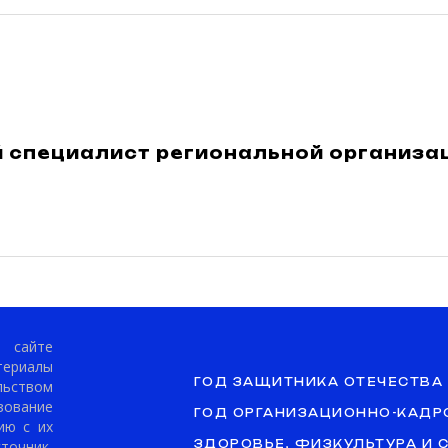
 специалист региональной организ
сайте
териалы
ГОД ЗАЩИТНИКА ОТЕЧЕСТВА
ьством
ование
ГОД ОРГАНИЗАЦИОННО-КАДР
ию с их
точник.
ЗДОРОВЬЕ, ФИЗКУЛЬТУРА И 