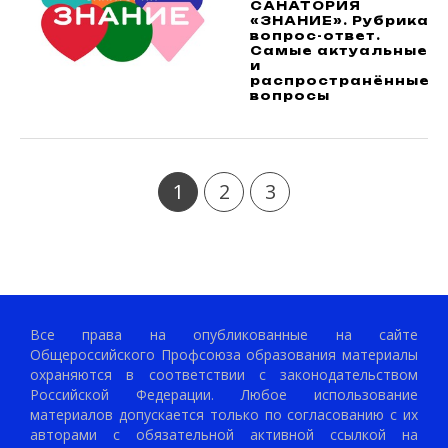
САНАТОРИЯ
«ЗНАНИЕ». Рубрика
вопрос-ответ.
Самые актуальные
и
распространённые
вопросы
1
2
3
Все права на опубликованные на сайте
Общероссийского Профсоюза образования материалы
охраняются в соответствии с законодательством
Российской Федерации. Любое использование
материалов допускается только по согласованию с их
авторами с обязательной активной ссылкой на