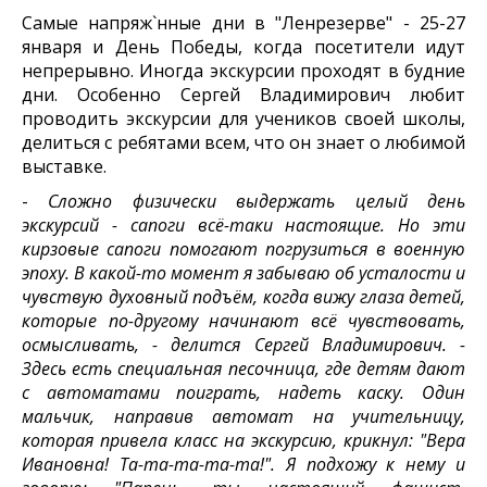
Самые напряж`нные дни в "Ленрезерве" - 25-27
января и День Победы, когда посетители идут
непрерывно. Иногда экскурсии проходят в будние
дни. Особенно Сергей Владимирович любит
проводить экскурсии для учеников своей школы,
делиться с ребятами всем, что он знает о любимой
выставке.
-
Сложно физически выдержать целый день
экскурсий - сапоги всё-таки настоящие. Но эти
кирзовые сапоги помогают погрузиться в военную
эпоху. В какой-то момент я забываю об усталости и
чувствую духовный подъём, когда вижу глаза детей,
которые по-другому начинают всё чувствовать,
осмысливать, - делится Сергей Владимирович. -
Здесь есть специальная песочница, где детям дают
с автоматами поиграть, надеть каску. Один
мальчик, направив автомат на учительницу,
которая привела класс на экскурсию, крикнул: "Вера
Ивановна! Та-та-та-та-та!". Я подхожу к нему и