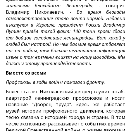
жителями блокадного Ленинграда
, - говорит
Владимир Николаевич. -
Во время блокады
самопожертвование стало почти нормой. Недавно
выступая в Израиле, президент России Владимир
Путин привёл такой факт: 140 тонн крови сдали
для бойцов голодающие ленинградцы. Вот какой у
людей был настрой. Но чем дальше время отдаляет
нас от войны, тем больше негативная информация
извне о том времени влияет на нашу молодёжь. Мы
должны этому противодействовать
.
Вместе со всеми
Профсоюзы в годы войны помогали фронту.
Более ста лет Николаевский дворец служит штаб-
квартирой ленинградских профсоюзов и носит
название "Дворец труда". Здесь же работает
музей истории профсоюзного движения, которая
тесно связана с историей города и страны. В том
числе экспозиция рассказывает о событиях времён
Великой Отечественной войны, о жизни дворца и