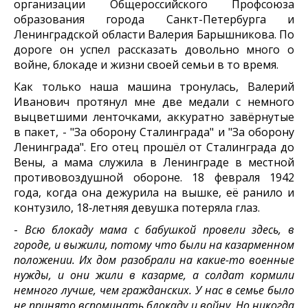
организации Общероссийского Профсоюза
образования города Санкт-Петербурга и
Ленинградской области Валерия Барышникова. По
дороге он успел рассказать довольно много о
войне, блокаде и жизни своей семьи в то время.
Как только наша машина тронулась, Валерий
Иванович протянул мне две медали с немного
выцветшими ленточками, аккуратно завёрнутые
в пакет, - "За оборону Сталинграда" и "За оборону
Ленинграда". Его отец прошёл от Сталинграда до
Вены, а мама служила в Ленинграде в местной
противовоздушной обороне. 18 февраля 1942
года, когда она дежурила на вышке, её ранило и
контузило, 18‑летняя девушка потеряла глаз.
-
Всю блокаду мама с бабушкой провели здесь, в
городе, и выжили, потому что были на казарменном
положении. Их дом разобрали на какие-то военные
нужды, и они жили в казарме, а солдат кормили
немного лучше, чем гражданских. У нас в семье было
не принято вспоминать блокаду и войну. Но никогда