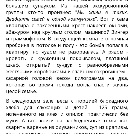
большим сундуком. Из нашей экскурсионной
группы кто-то произнес: "
Мы жили в таких.
Двадцать семей в одной коммуналке
". Вот и сама
квартира с заклеенными крест-накрест окнами,
абажуром над круглым столом, машинкой Зингер
и граммофоном. В следующей комнате огромная
пробоина в потолке и полу - это бомба попала в
квартиру, но чудом не разорвалась. А рядом -
кровать с кружевным покрывалом, платяной
шкаф, открытый сундук с разнообразными
жестяными коробочками и главным сокровищем -
сахарной головой весом килограмма на два,
которая во время голода могла спасти жизнь
целой семье.
В следующем зале весы с порцией блокадного
хлеба для служащих и детей - 125 грамм,
испечённого из клея и опилок, практически без
муки. А вот книги на злободневные темы: как
сварить варенье из одуванчиков, суп из крапивы,
как преодолеть водное препятствие, тушить