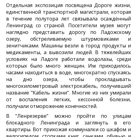
Отдельная экспозиция посвящена Дороге жизни,
единственной транспортной магистрали, которая
в течение полутора лет связывала осаждённый
Ленинград со страной. Посетители музея могут
наглядно представить дорогу по Ладожскому
озеру, обстреливаемую штурмовиками и
зенитчиками. Машины везли в город продукты и
медикаменты, а вывозили людей. В тяжелейших
условиях на Ладоге работали водолазы, среди
которых было много женщин. Им приходилось
часами находиться в воде, многократно спускаясь
на дно озера, чтобы прокладывать
многокилометровый электрокабель, получивший
название "Кабель жизни". Многие из них умирали
от воспаления легких, кессонной болезни,
получали отморожение конечностей.
В "Ленрезерве" можно пройти по улицам
блокадного Ленинграда и заглянуть в его
квартиры. Вот прихожая коммуналки со шкафом и
велосипедом, стопками книг, санками, обувью и