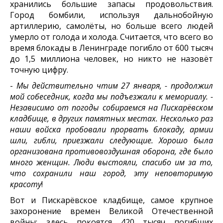
хранились большие запасы продовольствия.
Город бомбили, используя дальнобойную
артиллерию, самолёты, но больше всего людей
умерло от голода и холода. Считается, что всего во
время блокады в Ленинграде погибло от 600 тысяч
до 1,5 миллиона человек, но никто не назовёт
точную цифру.
-
Мы действительно чтим 27 января, - продолжил
мой собеседник, когда мы подъезжали к мемориалу. -
Независимо от погоды собираемся на Пискарёвском
кладбище, в других памятных местах. Несколько раз
наши войска пробовали прорвать блокаду, армии
шли, гибли, приезжали следующие. Хорошо была
организована противовоздушная оборона, где было
много женщин. Люди выстояли, спасибо им за то,
что сохранили наш город, эту неповторимую
красоту
!
Вот и Пискарёвское кладбище, самое крупное
захоронение времен Великой Отечественной
войны: здесь покоятся 420 тысяч погибших