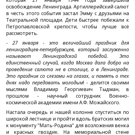
освобождение Ленинграда. Артиллерийский салют
в честь этого события застал Эмму с друзьями на
Театральной площади. Дети быстрее побежали к
Петропавловской крепости, чтобы лучше всё
рассмотреть.
-
27 января - это величайший праздник для
ленинградцев-петербуржцев, который заслуженно
называют Ленинградской победой. Это
единственный случай, когда Москва дала добро на
проведение салюта не в столице, а в Ленинграде.
Это праздник со слезами на глазах, и память о тех
днях надо передавать молодым
! - делится своими
мыслями Владимир Георгиевич Тыдман, в
прошлом - научный сотрудник Военно-
космической академии имени А.Ф. Можайского.
Настала очередь и нашей колонне спуститься по
широкой лестнице и пройти вдоль братских могил
к монументу "Мать-Родина" для возложения венка
и красных гвоздик. На мемориальной стене