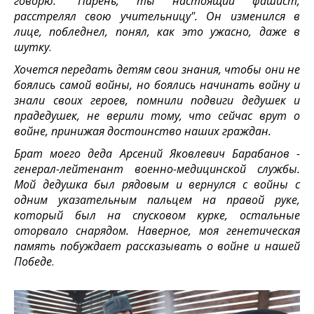
говорю: "Парень, ты настоящий фашист,
расстрелял свою учительницу". Он изменился в
лице, побледнел, понял, как это ужасно, даже в
шутку
.
Хочется передать детям свои знания, чтобы они не
боялись самой войны, но боялись начинать войну и
знали своих героев, помнили подвиги дедушек и
прадедушек, не верили тому, что сейчас врут о
войне, принижая достоинство наших граждан.
Брат моего деда Арсений Яковлевич Барабанов -
генерал-лейтенант военно-медицинской службы.
Мой дедушка был рядовым и вернулся с войны с
одним указательным пальцем на правой руке,
который был на спусковом курке, остальные
оторвало снарядом. Наверное, моя генетическая
память побуждает рассказывать о войне и нашей
Победе
.