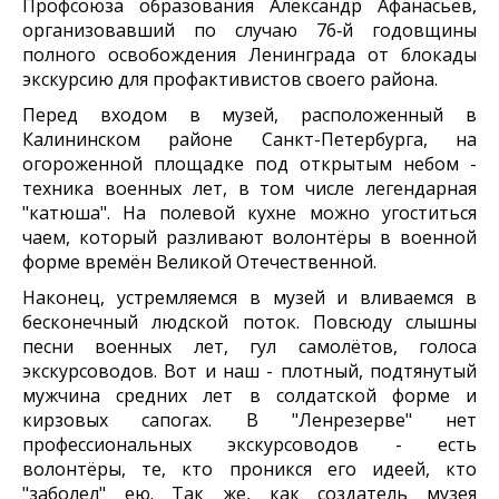
Профсоюза образования Александр Афанасьев,
организовавший по случаю 76‑й годовщины
полного освобождения Ленинграда от блокады
экскурсию для профактивистов своего района.
Перед входом в музей, расположенный в
Калининском районе Санкт-Петербурга, на
огороженной площадке под открытым небом -
техника военных лет, в том числе легендарная
"катюша". На полевой кухне можно угоститься
чаем, который разливают волонтёры в военной
форме времён Великой Отечественной.
Наконец, устремляемся в музей и вливаемся в
бесконечный людской поток. Повсюду слышны
песни военных лет, гул самолётов, голоса
экскурсоводов. Вот и наш - плотный, подтянутый
мужчина средних лет в солдатской форме и
кирзовых сапогах. В "Ленрезерве" нет
профессиональных экскурсоводов - есть
волонтёры, те, кто проникся его идеей, кто
"заболел" ею. Так же, как создатель музея