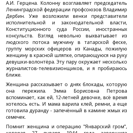
А.И. Герцена. Колонну возглавляет председатель
Ленинградской федерации профсоюзов Владимир
Дербин. Уже возложили венки представители
исполнительной и законодательной власти,
Конституционного суда России, иностранных
консульств. Взгляд невольно выхватывает из
людского потока мужчину в татарской феске,
группу морских офицеров из Канады, пожилую
женщину в красной шляпке, опирающуюся на руку
девушки-волонтёра. Эту пару окружает несколько
журналистов-телевизионщиков, и я пробираюсь
ближе.
Женщина рассказывает о днях блокады, которую
она пережила. Эмма Борисовна Петрова
вспоминает, как ей, 12‑летней девочке, всё время
хотелось есть. И мама варила клей, ремни, а еще
готовила дуранду - запечённый в камине жмых из
семечек.
Помнит женщина и операцию "Январский гром",
которая 27 января 1944 года завершила