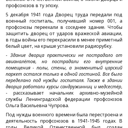
профсоюзов в ту эпоху.
5 декабря 1941 года Дворец труда передали под
военный госпиталь, получивший номер 001, а
профсоюзы переехали в соседнее здание. Чтобы
защитить дворец от ударов вражеской авиации,
в годы войны его перекрасили в менее приметный
белый цвет, на крыше установили радиорубку.
-
Здание дворца практически не пострадало от
авианалётов, но пострадали его внутренние
помещения - полы, стены, а знаменитый царский
паркет остался только в одной гостиной. Все было
переделано под нужды госпиталя. Также в здании
дворца работали курсы сандружинниц и медсестёр
,
- рассказывает начальник архивно-музейной
службы Ленинградской федерации профсоюзов
Ольга Васильевна Чупрова.
Под нужды военного времени была перестроена и
деятельность профсоюзов в 1941-1945 годах. В
годы Великой Отечественной был создан