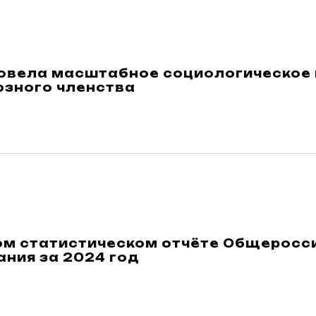
овела масштабное социологическое
зного членства
ом статистическом отчёте Общерос
ния за 2024 год