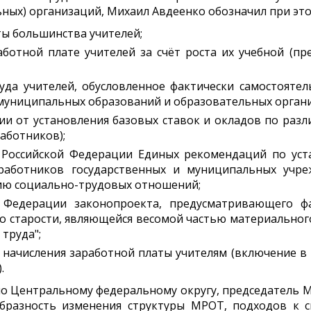
ьных) организаций, Михаил Авдеенко обозначил при э
ты большинства учителей;
ботной плате учителей за счёт роста их учебной (пр
уда учителей, обусловленное фактически самостояте
 муниципальных образований и образовательных орган
ции от установления базовых ставок и окладов по р
работников);
 Российской Федерации Единых рекомендаций по уст
работников государственных и муниципальных учре
ию социально-трудовых отношений;
 Федерации законопроекта, предусматривающего ф
о старости, являющейся весомой частью материального
труда";
 начисления заработной платы учителям (включение 
.
о Центральному федеральному округу, председатель 
разность изменения структуры МРОТ, подходов к с