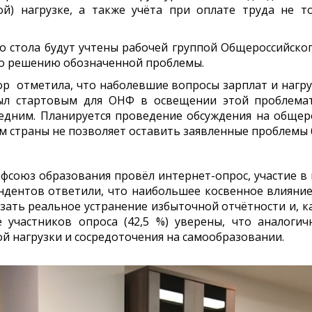
й) нагрузке, а также учёта при оплате труда не т
го стола будут учтены рабочей группой Общероссийск
по решению обозначенной проблемы.
тор отметила, что наболевшие вопросы зарплат и нагр
ыл стартовым для ОНФ в освещении этой проблема
ледним. Планируется проведение обсуждения на общер
м страны не позволяет оставить заявленные проблемы 
фсоюз образования провёл интернет-опрос, участие в к
ондентов ответили, что наибольшее косвенное влияни
зать реальное устранение избыточной отчётности и, к
 участников опроса (42,5 %) уверены, что аналоги
й нагрузки и сосредоточения на самообразовании.