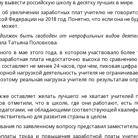
у вывести российскую школу в десятку лучших в мире.
об увеличении заработных плат учителю не говорится
й Федерации на 2018 год. Понятно, что если она не б
 может.
должен быть свободен от непрофильных видов деятел
тила Татьяна Половкова.
ого в мае этого года, в котором участвовало более т
 заработная плата недостаточно высока по сравнению с
 составляет не менее 24 часов, при чём, пиковая цифра
торной нагрузкой деятельность учителя не ограничивае
этому реальная нагрузка учителя по результатам опро
кже оставляет желать лучшего: не хватает учителей п
ов отметили, что в школе, где они работают, есть п
 педагогами, не обладающими соответствующей квалифи
вствительно для развития страны в целом.
ания по заявленному вопросу представил заместитель
оплаты труда и повышения заработной платы учител