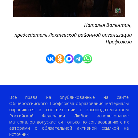
Наталья Валентин,
председатель Локтевской районной организации
Профсоюза
Все права на опубликованные на сайте
Общероссийского Профсоюза образования материалы
охраняются в соответствии с законодательством
Российской Федерации. Любое использование
материалов допускается только по согласованию с их
авторами с обязательной активной ссылкой на
источник.