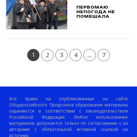
ПЕРВОМАЮ
НЕПОГОДА НЕ
ПОМЕШАЛА
1
2
3
4
...
7
Все права на опубликованные на сайте
Общероссийского Профсоюза образования материалы
охраняются в соответствии с законодательством
Российской Федерации. Любое использование
материалов допускается только по согласованию с их
авторами с обязательной активной ссылкой на
источник.