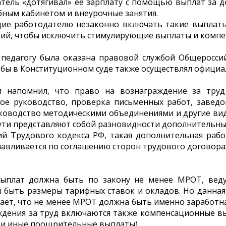
тель «дотягивал» ее зарплату с помощью выплат за до
бным кабинетом и внеурочные занятия.
е работодателю незаконно включать такие выплаты 
ний, чтобы исключить стимулирующие выплаты и комп
педагогу была оказана правовой службой Общеросси
обы в Конституционном суде также осуществлял офици
и напомнил, что право на вознаграждение за тру
ное руководство, проверка письменных работ, завед
ководство методическими объединениями и другие виды
сути представляют собой разновидности дополнительны
ий Трудового кодекса РФ, такая дополнительная рабо
навливается по соглашению сторон трудового договора»
ыплат должна быть по закону не менее МРОТ, ведут
быть размеры тарифных ставок и окладов. Но данная но
ает, что не менее МРОТ должна быть именно заработная
ждения за труд включаются также компенсационные 
 и иные поощрительные выплаты).