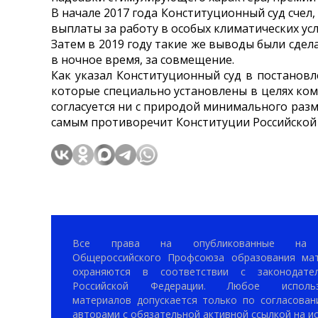
В начале 2017 года Конституционный суд счел
выплаты за работу в особых климатических усл
Затем в 2019 году такие же выводы были сдел
в ночное время, за совмещение.
Как указал Конституционный суд в постанов
которые специально установлены в целях ко
согласуется ни с природой минимального раз
самым противоречит Конституции Российской
Все права на опубликованные на 
Общероссийского Профсоюза образования ма
охраняются в соответствии с законодател
Российской Федерации. Любое использ
материалов допускается только по согласован
авторами с обязательной активной ссылкой на ис