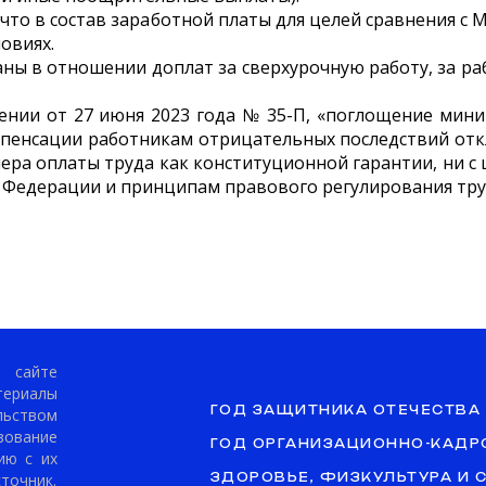
, что в состав заработной платы для целей сравнения
овиях.
аны в отношении доплат за сверхурочную работу, за ра
лении от 27 июня 2023 года № 35-П, «поглощение мин
мпенсации работникам отрицательных последствий откл
мера оплаты труда как конституционной гарантии, ни с
 Федерации и принципам правового регулирования тр
сайте
териалы
ГОД ЗАЩИТНИКА ОТЕЧЕСТВА
ьством
ование
ГОД ОРГАНИЗАЦИОННО-КАДР
ию с их
точник.
ЗДОРОВЬЕ, ФИЗКУЛЬТУРА И 