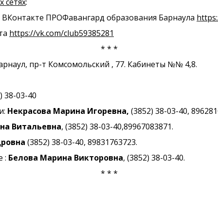
 сетях
:
пу ВКонтакте ПРОФавангард образования Барнаула
https
ета
https://vk.com/club59385281
* * *
арнаул, пр-т Комсомольский , 77. Кабинеты №№ 4,8.
) 38-03-40
и:
Некрасова Марина Игоревна,
(3852) 38-03-40, 896281
на Витальевна
, (3852) 38-03-40,89967083871.
дровна
(3852) 38-03-40, 89831763723.
 :
Белова Марина Викторовна
, (3852) 38-03-40.
* * *