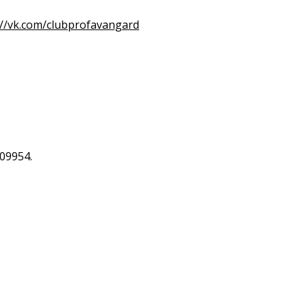
://vk.com/clubprofavangard
09954.