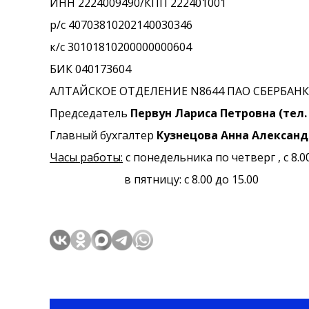
ИНН 2224009490/КПП 222401001
р/с 40703810202140030346
к/с 30101810200000000604
БИК 040173604
АЛТАЙСКОЕ ОТДЕЛЕНИЕ N8644 ПАО СБЕРБАНК
Председатель
Первун Лариса Петровна (тел. (
Главный бухгалтер
Кузнецова Анна Алексан
Часы работы:
с понедельника по четверг , с 8.00
в пятницу: с 8.00 до 15.00