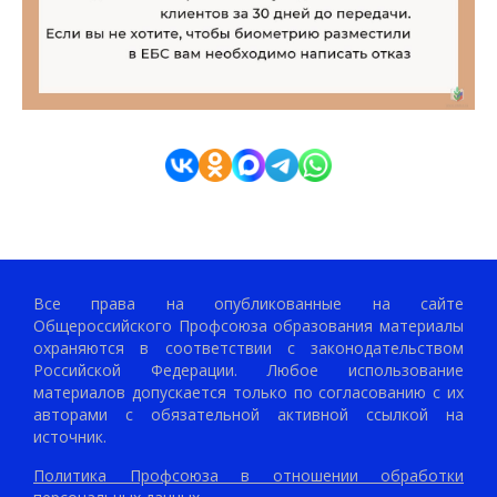
Все права на опубликованные на сайте
Общероссийского Профсоюза образования материалы
охраняются в соответствии с законодательством
Российской Федерации. Любое использование
материалов допускается только по согласованию с их
авторами с обязательной активной ссылкой на
источник.
Политика Профсоюза в отношении обработки