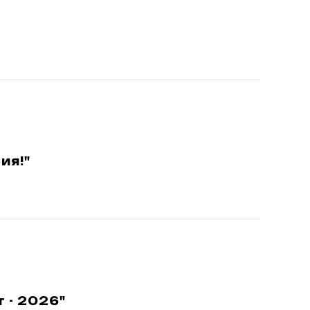
ия!"
 - 2026"