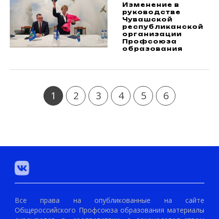
Изменение в
руководстве
Чувашской
республиканской
организации
Профсоюза
образования
1
2
3
4
5
6
Все права на опубликованные на сайте
Общероссийского Профсоюза образования материалы