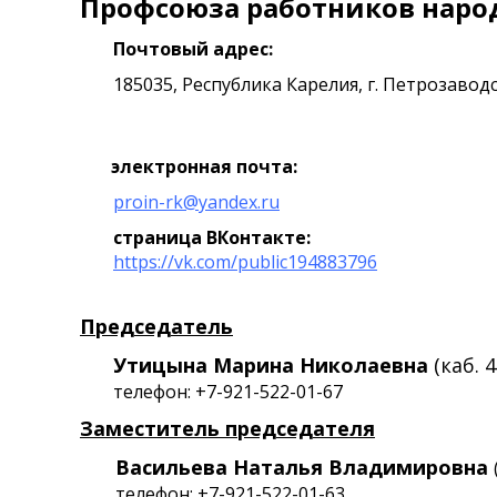
Профсоюза работников наро
Почтовый адрес:
185035, Республика Карелия, г. Петрозавод
Улица Дзержинского, 3 — Янд
электронная почта:
Улица Дзержинского, 3 — Яндекс Карты
proin-rk@yandex.ru
страница ВКонтакте:
https://vk.com/public194883796
Председатель
Утицына Марина Николаевна
(каб. 4
телефон:
+7-921-522-01-67
Заместитель председателя
Васильева Наталья Владимировна
телефон: +7-921-522-01-63