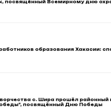
к, посвящённый Всемирному дню охр
работников образования Хакасии: сп
творчества с. Шира прошёл районный
Победы", посвящённый Дню Победы