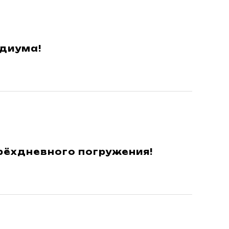
идиума!
трёхдневного погружения!