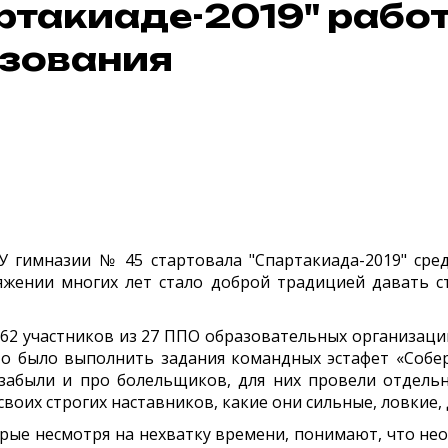
ртакиаде-2019" рабо
зования
У гимназии № 45 стартовала "Спартакиада-2019" ср
яжении многих лет стало доброй традицией давать 
 162 участников из 27 ППО образовательных организаци
о было выполнить задания командных эстафет «Собери 
е забыли и про болельщиков, для них провели отдель
своих строгих наставников, какие они сильные, ловкие,
орые несмотря на нехватку времени, понимают, что не