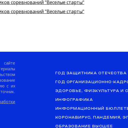
иков соревнований "Веселые старты"
иков соревнований "Веселые старты"
сайте
териалы
ГОД ЗАЩИТНИКА ОТЕЧЕСТВА
ьством
ование
ГОД ОРГАНИЗАЦИОННО-КАДР
ию с их
точник.
ЗДОРОВЬЕ, ФИЗКУЛЬТУРА И 
ИНФОГРАФИКА
аботки
ИНФОРМАЦИОННЫЙ БЮЛЛЕТ
КОРОНАВИРУС, ПАНДЕМИЯ, 
ОБРАЗОВАНИЕ ВЫСШЕЕ