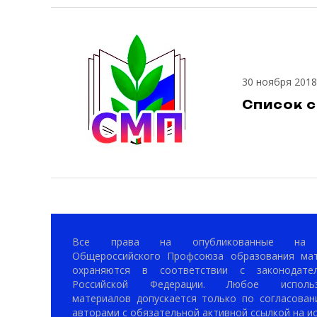
30 ноября 2018
Список 
Все права на опубликованные на 
Общероссийского Профсоюза образования ма
охраняются в соответствии с законодател
Российской Федерации. Любое использ
материалов допускается только по согласован
авторами с обязательной активной ссылкой на ис