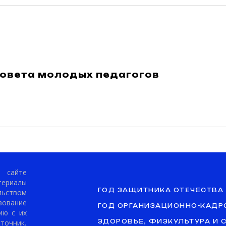
совета молодых педагогов
сайте
териалы
ГОД ЗАЩИТНИКА ОТЕЧЕСТВА
ьством
ование
ГОД ОРГАНИЗАЦИОННО-КАДР
ию с их
точник.
ЗДОРОВЬЕ, ФИЗКУЛЬТУРА И 