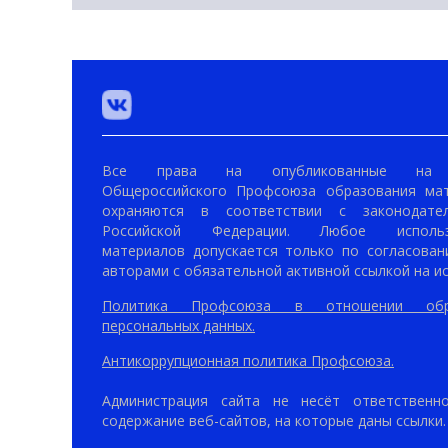
Все права на опубликованные на 
Общероссийского Профсоюза образования ма
охраняются в соответствии с законодател
Российской Федерации. Любое использ
материалов допускается только по согласован
авторами с обязательной активной ссылкой на ис
Политика Профсоюза в отношении обр
персональных данных.
Антикоррупционная политика Профсоюза.
Администрация сайта не несёт ответственн
содержание веб-сайтов, на которые даны ссылки.