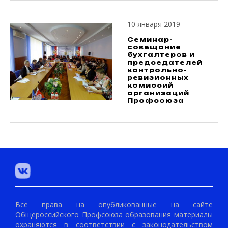
10 января 2019
Семинар-
совещание
бухгалтеров и
председателей
контрольно-
ревизионных
комиссий
организаций
Профсоюза
Все права на опубликованные на сайте
Общероссийского Профсоюза образования материалы
охраняются в соответствии с законодательством