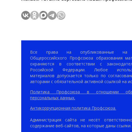
Все права на опубликованные на 
Общероссийского Профсоюза образования ма
охраняются в соответствии с законодател
Российской Федерации. Любое использ
материалов допускается только по согласован
авторами с обязательной активной ссылкой на ис
Политика Профсоюза в отношении обр
персональных данных.
Антикоррупционная политика Профсоюза.
Администрация сайта не несёт ответственн
содержание веб-сайтов, на которые даны ссылки.