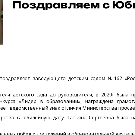
Поздравляем с Юб
ка поздравляет заведующего детским садом №162 «
теля детского сада до руководителя, в 2020г была 
нкурса «Лидер в образовании», награждена грамот
меет ведомственный знак отличия Министерства просв
ерства в юбилейную дату Татьяна Сергеевна была 
льных побед и достижений в образовательной деятель