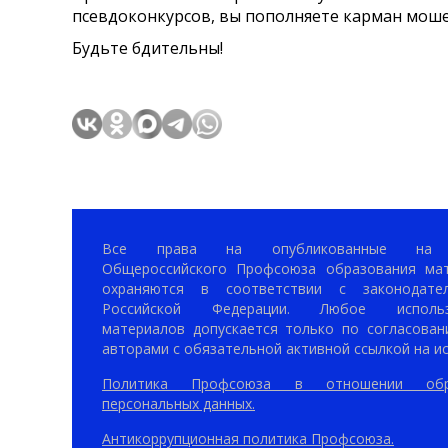
псевдоконкурсов, вы пополняете карман мош
Будьте бдительны!
Все права на опубликованные на 
Общероссийского Профсоюза образования ма
охраняются в соответствии с законодател
Российской Федерации. Любое использ
материалов допускается только по согласован
авторами с обязательной активной ссылкой на ис
Политика Профсоюза в отношении обр
персональных данных.
Антикоррупционная политика Профсоюза.