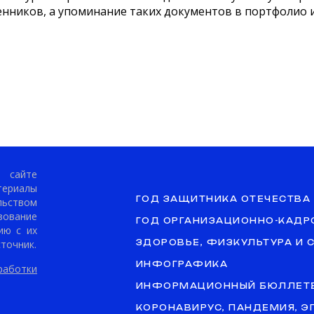
енников
, а
упоминание таких документов в портфолио и
сайте
териалы
ГОД ЗАЩИТНИКА ОТЕЧЕСТВА
ьством
ование
ГОД ОРГАНИЗАЦИОННО-КАДР
ию с их
точник.
ЗДОРОВЬЕ, ФИЗКУЛЬТУРА И 
ИНФОГРАФИКА
аботки
ИНФОРМАЦИОННЫЙ БЮЛЛЕТ
КОРОНАВИРУС, ПАНДЕМИЯ, 