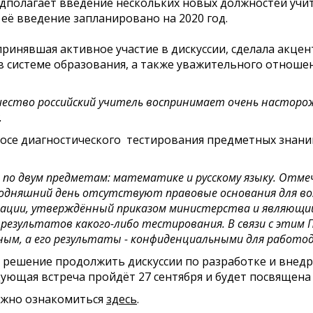
дполагает введение нескольких новых должностей учи
 её введение запланировано на 2020 год.
ринявшая активное участие в дискуссии, сделала акцен
 системе образования, а также уважительного отношен
шество российский учитель воспринимает очень насторо
.
осе диагностического тестирования предметных знаний
о двум предметам: математике и русскому языку. Отмечу,
егодняшний день отсутствуют правовые основания для в
ации, утверждённый приказом министерства и являющи
 результатов какого-либо тестирования. В связи с этим
ным, а его результаты - конфиденциальными для работо
о решение продолжить дискуссии по разработке и вне
едующая встреча пройдёт 27 сентября и будет посвяще
ожно ознакомиться
здесь
.