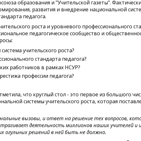
оюза образования и "Учительской газеты". Фактически 
мирования, развития и внедрение национальной систем
андарта педагога.
ительского роста и уровневого профессионального ста
иональное педагогическое сообщество и общественност
росы:
 система учительского роста?
ссионального стандарта педагога?
ких работников в рамках НСУР?
рестижа профессии педагога?
тметила, что круглый стол - это первое из большого ч
ональной системы учительского роста, которая поста
ональные вызовы, и ответ на решение тех вопросов, кот
атрагивает деятельность миллионов наших учителей и и
х огульных решений в ней быть не должно.