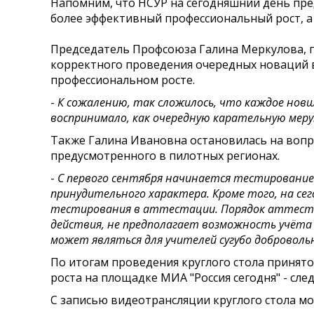
Напомним, что НСУР на сегодняшний день пре
более эффективный профессиональный рост, а
Председатель Профсоюза Галина Меркулова, п
корректного проведения очередных новаций в
профессиональном росте.
-
К сожалению, так сложилось, что каждое нов
воспринимало, как очередную карательную меру
Также Галина Ивановна остановилась на вопр
предусмотренного в пилотных регионах.
-
С первого сентября начинается тестирование п
принудительного характера. Кроме того, на с
тестирования в аттестации. Порядок аттест
действия, не предполагает возможность учёта
может являться для учителей сугубо доброволь
По итогам проведения круглого стола принят
роста на площадке МИА "Россия сегодня" - сл
С записью видеотрансляции круглого стола м