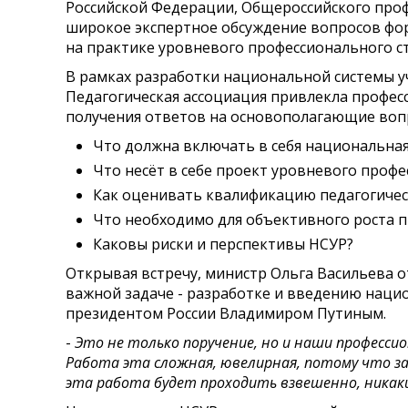
Российской Федерации, Общероссийского профс
широкое экспертное обсуждение вопросов фор
на практике уровневого профессионального ст
В рамках разработки национальной системы уч
Педагогическая ассоциация привлекла професс
получения ответов на основополагающие воп
Что должна включать в себя национальная
Что несёт в себе проект уровневого профе
Как оценивать квалификацию педагогичес
Что необходимо для объективного роста п
Каковы риски и перспективы НСУР?
Открывая встречу, министр Ольга Васильева о
важной задаче - разработке и введению наци
президентом России Владимиром Путиным.
-
Это не только поручение, но и наши професси
Работа эта сложная, ювелирная, потому что з
эта работа будет проходить взвешенно, никаки