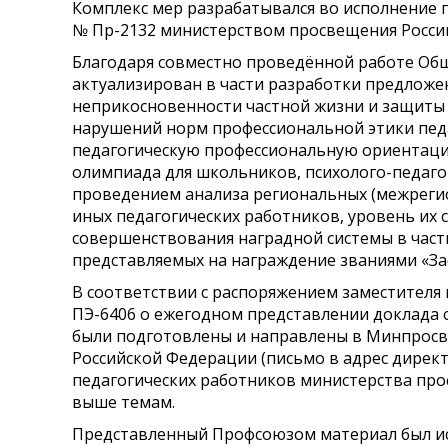
Комплекс мер разрабатывался во исполнение п
№ Пр-2132 министерством просвещения Росси
Благодаря совместно проведённой работе Об
актуализирован в части разработки предложен
неприкосновенности частной жизни и защиты 
нарушений норм профессиональной этики пед
педагогическую профессиональную ориентаци
олимпиада для школьников, психолого-педаго
проведением анализа региональных (межрегио
иных педагогических работников, уровень их
совершенствования наградной системы в част
представляемых на награждение званиями «За
В соответствии с распоряжением заместителя 
ПЭ-6406 о ежегодном представлении доклада
были подготовлены и направлены в Минпросве
Российской Федерации (письмо в адрес дирек
педагогических работников министерства про
выше темам.
Представленный Профсоюзом материал был и