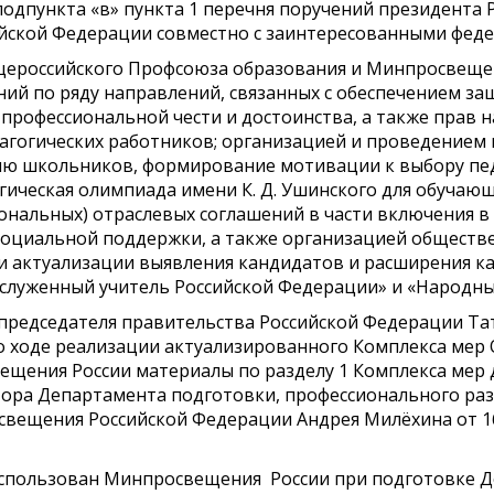
одпункта «в» пункта 1 перечня поручений президента Р
йской Федерации совместно с заинтересованными феде
щероссийского Профсоюза образования и Минпросвещен
ий по ряду направлений, связанных с обеспечением за
профессиональной чести и достоинства, а также прав 
агогических работников; организацией и проведением
ю школьников, формирование мотивации к выбору пе
гическая олимпиада имени К. Д. Ушинского для обучаю
нальных) отраслевых соглашений в части включения в
 социальной поддержки, а также организацией обществ
и актуализации выявления кандидатов и расширения ка
служенный учитель Российской Федерации» и «Народны
председателя правительства Российской Федерации Тат
 о ходе реализации актуализированного Комплекса ме
щения России материалы по разделу 1 Комплекса мер 
тора Департамента подготовки, профессионального раз
свещения Российской Федерации Андрея Милёхина от 16
спользован Минпросвещения России при подготовке Д