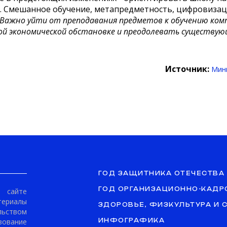
. Смешанное обучение, метапредметность, цифровизац
«Важно уйти от преподавания предметов к обучению ком
ной экономической обстановке и преодолевать существую
Источник:
Мини
ГОД ЗАЩИТНИКА ОТЕЧЕСТВА
ГОД ОРГАНИЗАЦИОННО-КАДР
сайте
териалы
ЗДОРОВЬЕ, ФИЗКУЛЬТУРА И 
ьством
ование
ИНФОГРАФИКА