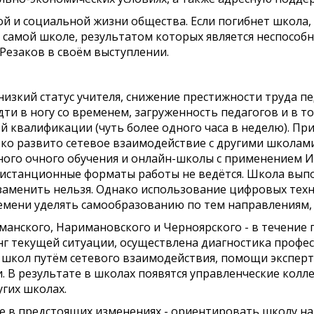
й и социальной жизни общества. Если погибнет школа, 
в самой школе, результатом которых является неспосо
Резаков в своём выступлении.
изкий статус учителя, снижение престижности труда пе
ти в ногу со временем, загруженность педагогов и в 
 квалификации (чуть более одного часа в неделю). Пр
ко развито сетевое взаимодействие с другими школами
ого очного обучения и онлайн-школы с применением И
 дистанционные форматы работы не ведётся. Школа вып
заменить нельзя. Однако использование цифровых техн
емени уделять самообразованию по тем направлениям,
манского, Наримановского и Черноярского - в течение 
г текущей ситуации, осуществлена диагностика профес
 школ путём сетевого взаимодействия, помощи экспер
В результате в школах появятся управленческие колле
угих школах.
е в предстоящих изменениях - ориентировать школу на 