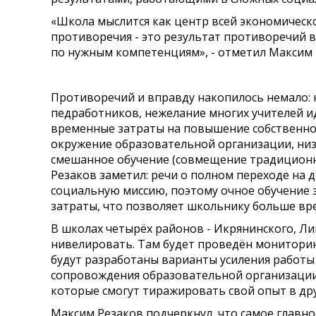
«Школа мыслится как центр всей экономическо
противоречия - это результат противоречий 
по нужным компетенциям», - отметил Максим 
Противоречий и вправду накопилось немало: н
педработников, нежелание многих учителей ид
временные затраты на повышение собственной
окружение образовательной организации, низ
смешанное обучение (совмещение традиционн
Резаков заметил: речи о полном переходе на
социальную миссию, поэтому очное обучение 
затраты, что позволяет школьнику больше вр
В школах четырёх районов - Икрянинского, Ли
нивелировать. Там будет проведён мониторин
будут разработаны варианты усиления работы
сопровождения образовательной организации. 
которые смогут тиражировать свой опыт в др
Максим Резаков подчеркнул, что самое главно