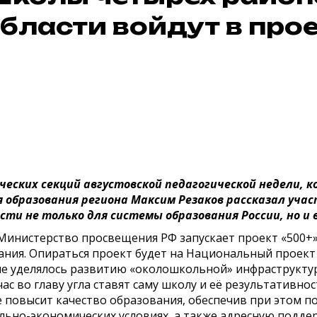
бласти войдут в про
ческих секций августовской педагогической недели, 
образования региона Максим Резаков рассказал учас
сти не только для системы образования России, но и
Министерство просвещения РФ запускает проект «500+». 
вания. Опираться проект будет на Национальный проект
е уделялось развитию «околошкольной» инфраструктур
с во главу угла ставят саму школу и её результативнос
ле повысит качество образования, обеспечив при этом
ьно-экономических условиях, а также адресную поддер