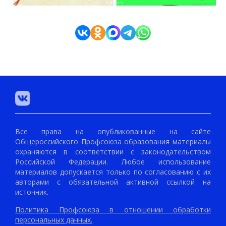
Все права на опубликованные на сайте
Общероссийского Профсоюза образования материалы
охраняются в соответствии с законодательством
Российской Федерации. Любое использование
материалов допускается только по согласованию с их
авторами с обязательной активной ссылкой на
источник.
Политика Профсоюза в отношении обработки
персональных данных.