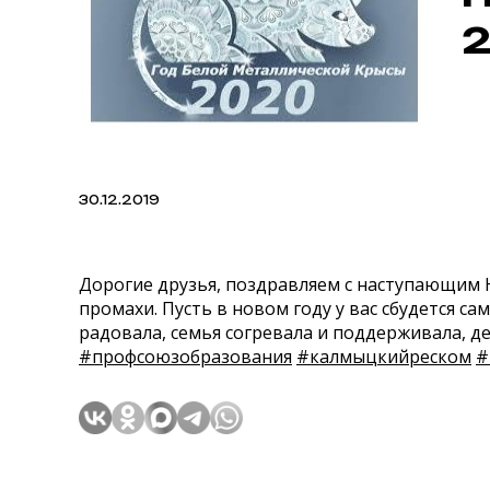
2
30.12.2019
Дорогие друзья, поздравляем с наступающим
промахи. Пусть в новом году у вас сбудется са
радовала, семья согревала и поддерживала, д
#профсоюзобразования
#калмыцкийреском
#