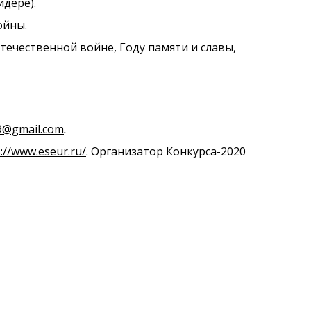
дере).
ойны.
ечественной войне, Году памяти и славы,
9@gmail.com
.
://www.eseur.ru/
. Организатор Конкурса-2020