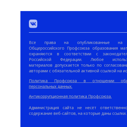
Все права на опубликованные на 
Общероссийского Профсоюза образования ма
охраняются в соответствии с законодател
Российской Федерации. Любое использ
материалов допускается только по согласован
авторами с обязательной активной ссылкой на ис
Политика Профсоюза в отношении обр
персональных данных.
Антикоррупционная политика Профсоюза.
Администрация сайта не несёт ответственн
содержание веб-сайтов, на которые даны ссылки.