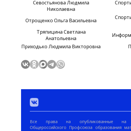
Севостьянова Людмила
Спорт
Николаевна
Спорт
Отрощенко Ольга Васильевна
Тряпицина Светлана
Информ
Анатольевна
Приходько Людмила Викторовна
П
Все права на опубликованные на 
Общероссийского Профсоюза образования ма