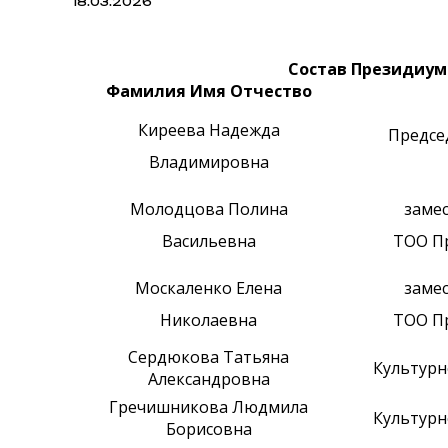
18.03.2026
Состав Президиум
Фамилия Имя Отчество
Киреева Надежда
Предсе
Владимировна
Молодцова Полина
заме
Васильевна
ТОО П
Москаленко Елена
заме
Николаевна
ТОО П
Сердюкова Татьяна
Культурн
Александровна
Гречишникова Людмила
Культурн
Борисовна