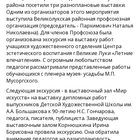
района посетили три разноплановые выставки.
Одним из организаторов этого мероприятия
выступила Великолукская районная профсоюзная
организация (председатель - Пархимович Наталья
Николаевна). Для членов Профсоюза была
организована экскурсия на выставку работ
учащихся художественного отделения Центра
эстетического воспитания г.Великие Луки «Летние
впечатления». С огромным любопытством
педагоги рассматривали представленные работы
обучающихся с пленера музея- усадьбы М.П.
Мусоргского.
Следующая экскурсия - в выставочный зал «Мир
искусств» на выставку дипломных работ
выпускников Детской Художественной Школы им.
А.А. Большакова к 90-летию Н.С. Гончарова,
педагога, писателя, публициста. Заведующая
выставочным залом Корнюшкина Ирина
Борисовна провела экскурсию. Она обратила
внимание педагогов на разноплановость