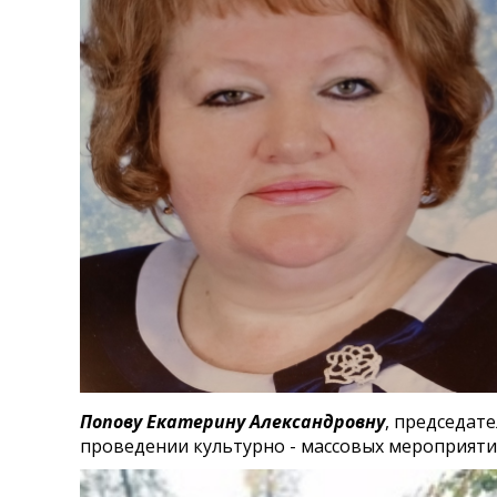
Попов
у
Екатерин
у
Александровн
у
, председат
проведении культурно - массовых мероприятий