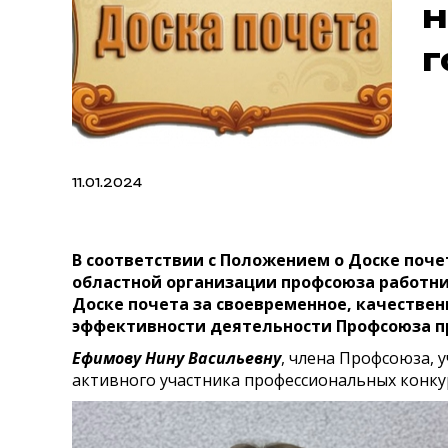
н
г
11.01.2024
В соответствии с Положением о Доске поч
областной организации профсоюза работник
Доске почета за своевременное, качестве
эффективности деятельности Профсоюза про
Ефимову Нину Васильевну
, члена Профсоюза, 
активного участника профессиональных конк