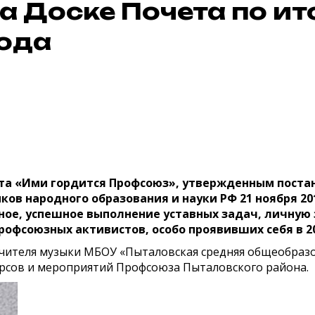
а Доске Почета по и
ода
ета «Ими гордится Профсоюз», утвержденным пост
ов народного образования и науки РФ 21 ноября 201
нное, успешное выполнение уставных задач, личную
фсоюзных активистов, особо проявивших себя в 202
учителя музыки МБОУ «Пыталовская средняя общеобразо
урсов и мероприятий Профсоюза Пыталовского района.