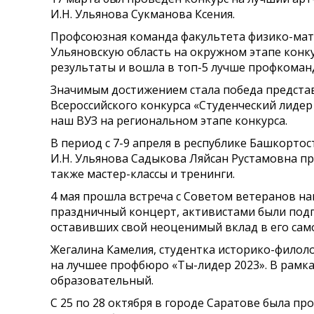
И.Н. Ульянова Сукманова Ксения.
Профсоюзная команда факультета физико-мате
Ульяновскую область на окружном этапе конкур
результаты и вошла в топ-5 лучше профкоман
Значимым достижением стала победа представ
Всероссийского конкурса «Студенческий лидер
наш ВУЗ на региональном этапе конкурса.
В период с 7-9 апреля в республике Башкорт
И.Н. Ульянова Садыкова Ляйсан Рустамовна пр
также мастер-классы и тренинги.
4 мая прошла встреча с Советом ветеранов н
праздничный концерт, активистами были подг
оставивших свой неоценимый вклад в его сам
Жегалина Камелия, студентка историко-филол
на лучшее профбюро «Ты-лидер 2023». В рамка
образовательный.
С 25 по 28 октября в городе Саратове была 