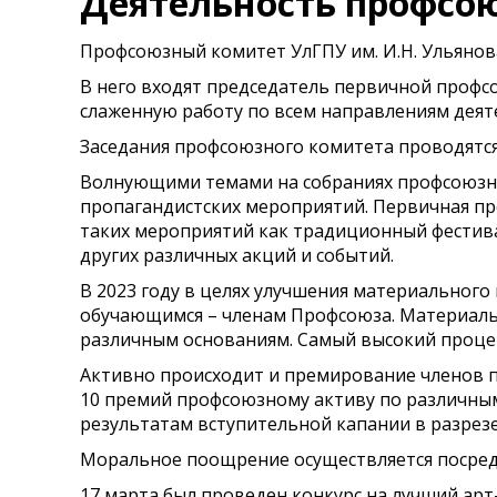
Деятельность профсою
Профсоюзный комитет УлГПУ им. И.Н. Ульянов
В него входят председатель первичной профс
слаженную работу по всем направлениям деят
Заседания профсоюзного комитета проводятся 
Волнующими темами на собраниях профсоюзно
пропагандистских мероприятий. Первичная пр
таких мероприятий как традиционный фестивал
других различных акций и событий.
В 2023 году в целях улучшения материально
обучающимся – членам Профсоюза. Материаль
различным основаниям. Самый высокий процен
Активно происходит и премирование членов п
10 премий профсоюзному активу по различным
результатам вступительной капании в разрезе 
Моральное поощрение осуществляется посред
17 марта был проведен конкурс на лучший арт