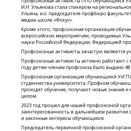
Профсоюзные активисты ППО обучающихся УлГП
И.Н. Ульянова стала спикером на региональном
Ульяна, и.о. председателя профбюро факульте
медиа-школе «Фокус».
Кроме этого, профсоюзная организация обучаю
всероссийских мероприятиях, проводимых Уль
науки Российской Федерации, Федерацией пр
Профсоюзные активисты зачастую являются у
Профсоюзные активисты активно работают с м
году детям членам профсоюза было выдано 48
Профсоюзная организация обучающихся УлГПУ 
студенчества университета. Профком обучающи
проходят обучение, получают новые знания и 
целом.
2023 год прошел для нашей профсоюзной орга
заинтересованность в дальнейшем развитии о
и законные интересы обучающихся.
Председатель первичной профсоюзной органи