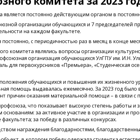
зного комитета за 2023 го
а является постоянно действующим органом в постоянно
оюзной организации обучающихся и 7 председателей п
ельности на каждом факультете.
постоянно, с периодичностью раз в месяц в конце меся
го комитета являлись вопросы организации культурно
офсоюзная организация обучающихся УлГПУ им. И.Н. Ул
ь для первокурсников «Премьера», «Студенческая осен
го положения обучающихся и повышения их жизненного
ная помощь выдавалась ежемесячно. За 2023 год было
т причин оказания материальной помощи – в связи с 
рофсоюза, что показывает высокую степень работы и з
 основаниям: за активное участие в организации и п
факультета; за победу в различных конкурсах.
ством награждения благодарностями, благодарственны
-объект, в котором победу одержала студентка естеств