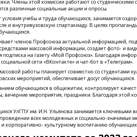
ки. Члены этой комиссии работают со студенческими с
ятся различные социальные акции и опросы.
 условия учебы и труда обучающихся, занимается озд
ле и внутривузовскую спартакиаду. В целях пропаганд
обучающихся.
ивает членов Профсоюза актуальной информацией, по
 средствами массовой информации, создает фото- и ви
 подписка на газету «Мой Профсоюз». Благодаря инфо
 социальной сети «ВКонтакте» и чат-бот в «Телеграм».
-массовой работы планирует совместно со студентами к
вских мероприятий, обеспечивает досуг обучающихся.
анием обучающихся в общежитии, контролирует качест
ы, вечерние мероприятия, праздники. Благодаря этой 
хся УлГПУ им. И.Н. Ульянова занимается ключевыми в
 проведении всех молодежных и социально-значимых ме
 и корпоративно- культурному воспитанию обучающихс