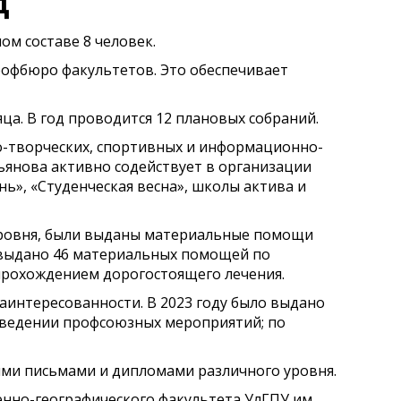
д
м составе 8 человек.
рофбюро факультетов. Это обеспечивает
ца. В год проводится 12 плановых собраний.
-творческих, спортивных и информационно-
ьянова активно содействует в организации
ь», «Студенческая весна», школы актива и
 уровня, были выданы материальные помощи
 выдано 46 материальных помощей по
прохождением дорогостоящего лечения.
аинтересованности. В 2023 году было выдано
роведении профсоюзных мероприятий; по
ми письмами и дипломами различного уровня.
енно-географического факультета УлГПУ им.