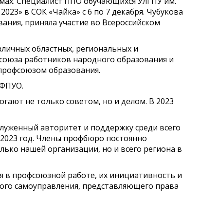
мах. Специалист ППО обучающихся УлГПУ им.
023» в СОК «Чайка» с 6 по 7 декабря. Чубукова
вания, приняла участие во Всероссийском
зличных областных, региональных и
союза работников народного образования и
профсоюзом образования.
 ФПУО.
ают не только советом, но и делом. В 2023
служенный авторитет и поддержку среди всего
 2023 год. Члены профбюро постоянно
лько нашей организации, но и всего региона в
я в профсоюзной работе, их инициативность и
кого самоуправления, представляющего права