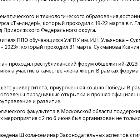
матического и технологического образования достойно
са «Ты-лидер!», который проходил с 19-22 марта в г. 
д Приволжского Федерального округа.
ителя ППО обучающихся УлГПУ им. И.Н. Ульянова – Сук
 – 2023», который проходил 31 марта. Сукманова Ксени
остан проходил республиканский форум общежитий-2023
иняла участие в качестве члена жюри. В рамках форума
ашего университета, приуроченная ко дню Победы. В р
отовлены праздничные открытки и прошла официальная
оуправление и развитие.
огического факультета в Московской области поддержи
х мероприятия с 2 по 6 июня был организован не тольк
проведена Школа-семинар Законодательных аспектов сти