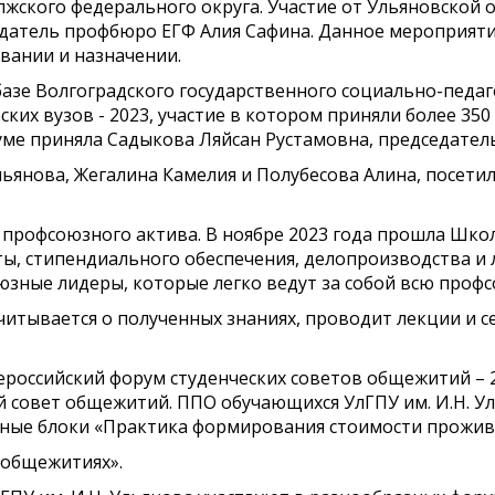
жского федерального округа. Участие от Ульяновской 
атель профбюро ЕГФ Алия Сафина. Данное мероприят
вании и назначении.
на базе Волгоградского государственного социально-педа
ких вузов - 2023, участие в котором приняли более 350
руме приняла Садыкова Ляйсан Рустамовна, председател
льянова, Жегалина Камелия и Полубесова Алина, посети
профсоюзного актива. В ноябре 2023 года прошла Школ
ы, стипендиального обеспечения, делопроизводства и 
зные лидеры, которые легко ведут за собой всю проф
читывается о полученных знаниях, проводит лекции и
Всероссийский форум студенческих советов общежитий – 2
й совет общежитий. ППО обучающихся УлГПУ им. И.Н. У
ные блоки «Практика формирования стоимости прожив
 общежитиях».