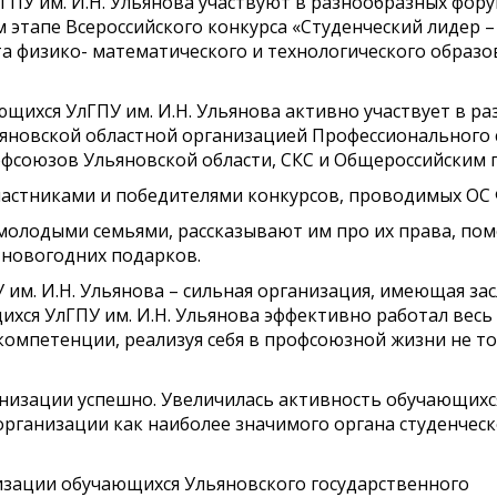
У им. И.Н. Ульянова участвуют в разнообразных фору
 этапе Всероссийского конкурса «Студенческий лидер – 2
та физико- математического и технологического образо
щихся УлГПУ им. И.Н. Ульянова активно участвует в ра
яновской областной организацией Профессионального 
офсоюзов Ульяновской области, СКС и Общероссийским 
частниками и победителями конкурсов, проводимых ОС
олодыми семьями, рассказывают им про их права, помог
 новогодних подарков.
им. И.Н. Ульянова – сильная организация, имеющая за
хся УлГПУ им. И.Н. Ульянова эффективно работал весь
компетенции, реализуя себя в профсоюзной жизни не то
низации успешно. Увеличилась активность обучающихс
рганизации как наиболее значимого органа студенчес
зации обучающихся Ульяновского государственного