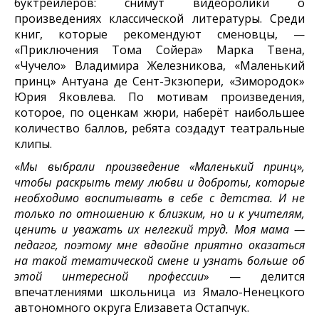
буктрейлеров: снимут видеоролики о
произведениях классической литературы. Среди
книг, которые рекомендуют сменовцы, —
«Приключения Тома Сойера» Марка Твена,
«Чучело» Владимира Железникова, «Маленький
принц» Антуана де Сент-Экзюпери, «Зимородок»
Юрия Яковлева. По мотивам произведения,
которое, по оценкам жюри, наберёт наибольшее
количество баллов, ребята создадут театральные
клипы.
«
Мы выбрали произведение «Маленький принц»,
чтобы раскрыть тему любви и доброты, которые
необходимо воспитывать в себе с детства. И не
только по отношению к близким, но и к учителям,
ценить и уважать их нелегкий труд. Моя мама —
педагог, поэтому мне вдвойне приятно оказаться
на такой тематической смене и узнать больше об
этой интересной профессии
» — делится
впечатлениями школьница из
Ямало-Ненецкого
автономного округа
Елизавета Остапчук
.