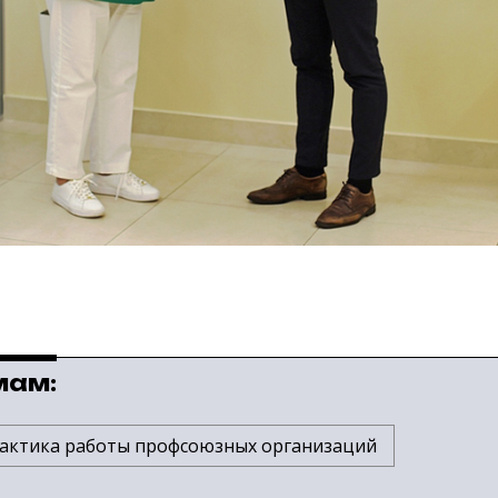
мам:
актика работы профсоюзных организаций