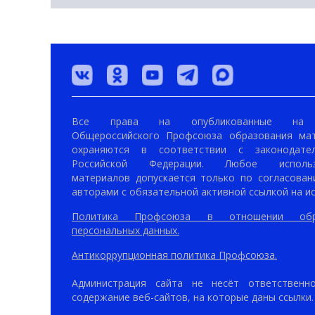
Все права на опубликованные на 
Общероссийского Профсоюза образования ма
охраняются в соответствии с законодател
Российской Федерации. Любое использ
материалов допускается только по согласован
авторами с обязательной активной ссылкой на ис
Политика Профсоюза в отношении обр
персональных данных.
Антикоррупционная политика Профсоюза.
Администрация сайта не несёт ответственн
содержание веб-сайтов, на которые даны ссылки.