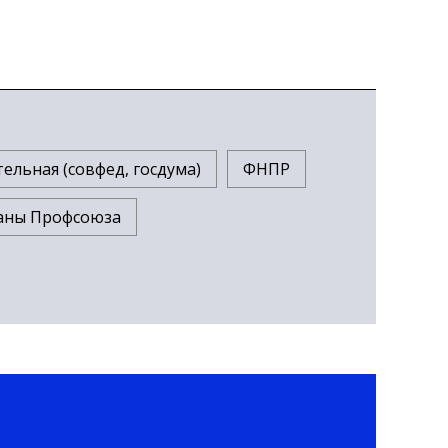
ельная (совфед, госдума)
ФНПР
аны Профсоюза