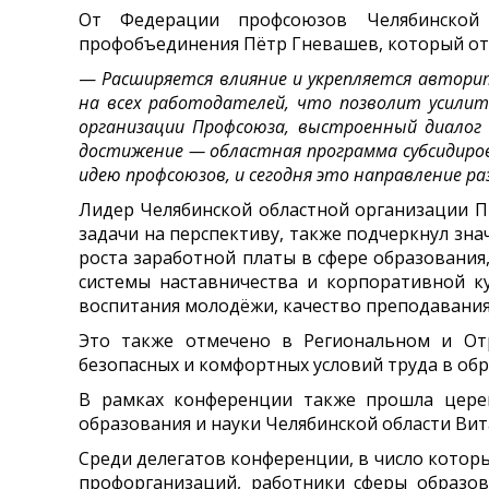
От Федерации профсоюзов Челябинской о
профобъединения Пётр Гневашев, который от
—
Расширяется влияние и укрепляется автори
на всех работодателей, что позволит усилит
организации Профсоюза, выстроенный диалог 
достижение — областная программа субсидиро
идею профсоюзов, и сегодня это направление р
Лидер Челябинской областной организации П
задачи на перспективу, также подчеркнул зн
роста заработной платы в сфере образования
системы наставничества и корпоративной ку
воспитания молодёжи, качество преподавания,
Это также отмечено в Региональном и Отр
безопасных и комфортных условий труда в об
В рамках конференции также прошла церем
образования и науки Челябинской области Ви
Среди делегатов конференции, в число кото
профорганизаций, работники сферы образов