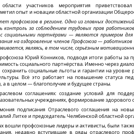
бласти участников мероприятия приветствовал 
метил опыт и новации областной организации Общерос
тет профсоюзов в регионе. Одно из главных достижени
ь контроль за соблюдением трудовых прав работников
с социальными партнёрами — являются примером для к
вания на оздоровление членов Профсоюза — работнико
азвивается, являясь, в том числе, серьёзным мотивацио
рофсоюза Юрий Конников, подводя итоги работы за 
ачимость социального партнёрства. Именно через диало
, сохранить социальные льготы и гарантии на уровне 
льтуры. Всё это работает на повышение статуса пед
 а в целом — благополучие и будущее страны.
аслевом соглашениях: создание условий для подде
разовательных учреждениях, формирование здорового 
ония подписания Отраслевого соглашения на новы
талий Литке и председатель Челябинской областной о
рых вошли профсоюзные лидеры и активисты, были такж
ания, недавно вступившие в ряды отраслевого профс