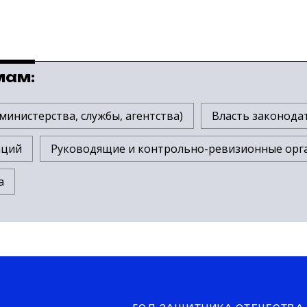
мам:
министерства, службы, агентства)
Власть законодат
аций
Руководящие и контрольно-ревизионные орг
а