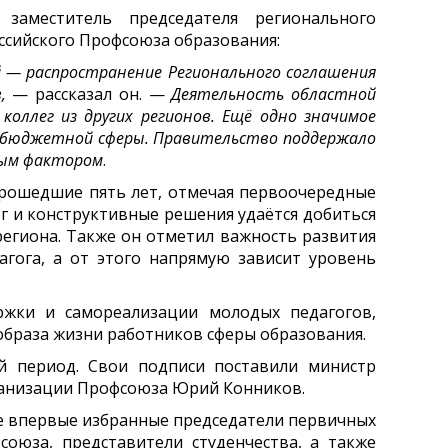
заместитель председателя регионального
сийского Профсоюза образования:
й — распространение Регионального соглашения
,
— рассказал он. —
Деятельность областной
оллег из других регионов. Ещё одно значимое
в бюджетной сферы. Правительство поддержало
нным фактором
.
прошедшие пять лет, отмечая первоочередные
г и конструктивные решения удаётся добиться
региона. Также он отметил важность развития
агога, а от этого напрямую зависит уровень
ржки и самореализации молодых педагогов,
образа жизни работников сферы образования.
й период. Свои подписи поставили министр
рганизации Профсоюза Юрий Конников.
е впервые избранные председатели первичных
оюза, представители студенчества, а также