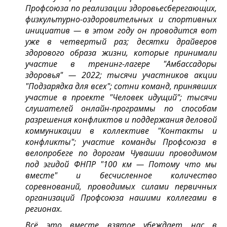
Профсоюза по реализации здоровьесберегающих,
физкультурно-оздоровительных и спортивных
инициатив — в этом году он проводится вот
уже в четвертый раз; десятки драйверов
здорового образа жизни, которые принимали
участие в тренинг-лагере "Амбассадоры
здоровья" — 2022; тысячи участников акции
"Подзарядка для всех"; сотни команд, принявших
участие в проекте "Человек идущий"; тысячи
слушателей онлайн-программы по способам
разрешения конфликтов и поддержания деловой
коммуникации в коллективе "Контакты и
конфликты"; участие команды Профсоюза в
велопробеге по дорогам Чувашии проводимом
под эгидой ФНПР "100 км — Потому что мы
вместе" и бесчисленное количество
соревнований, проводимых силами первичных
организаций Профсоюза нашими коллегами в
регионах.
Всё это вместе взятое убеждает нас в