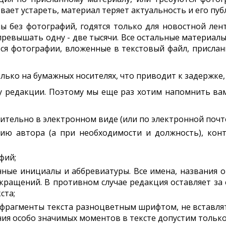
вает устареть, материал теряет актуальность и его пу
 без фотографий, годятся только для новостной лент
 превышать одну - две тысячи. Все остальные материа
тся фотографии, вложенные в текстовый файл, прислан
ько на бумажных носителях, что приводит к задержке, 
ту редакции. Поэтому мы еще раз хотим напомнить в
ельно в электронном виде (или по электронной почте 
ю автора (а при необходимости и должность), конт
фий;
ные инициалы и аббревиатуры. Все имена, названия о
кращений. В противном случае редакция оставляет за
ста;
фрагменты текста разноцветным шрифтом, не вставлят
ния особо значимых моментов в тексте допустим тольк