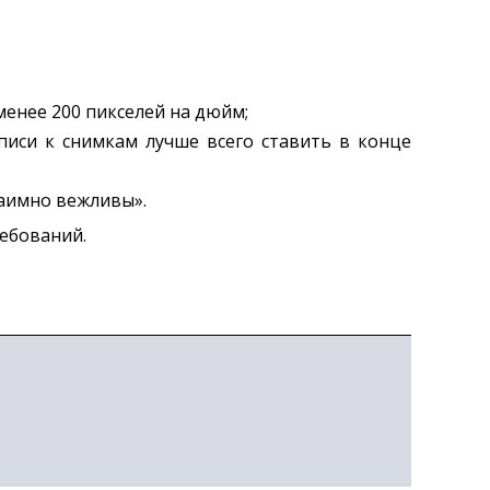
 менее 200 пикселей на дюйм;
иси к снимкам лучше всего ставить в конце
заимно вежливы».
ребований.