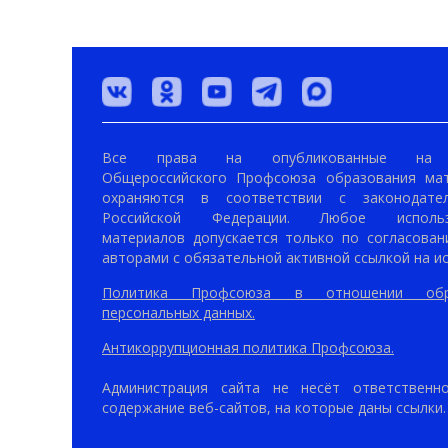
Все права на опубликованные на 
Общероссийского Профсоюза образования ма
охраняются в соответствии с законодател
Российской Федерации. Любое использ
материалов допускается только по согласован
авторами с обязательной активной ссылкой на ис
Политика Профсоюза в отношении обр
персональных данных.
Антикоррупционная политика Профсоюза.
Администрация сайта не несёт ответственн
содержание веб-сайтов, на которые даны ссылки.