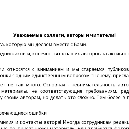
Уважаемые коллеги, авторы и читатели!
та, которую мы делаем вместе с Вами.
одписчиков и, конечно, всех наших авторов за активно
и относятся с вниманием и мы стараемся публико
вонки с одним единственным вопросом: "Почему, присл
вет не так много. Основная - невнимательность авт
 материалы, не соответствующие требованиям, ред
у своим авторам, но делать это сложно. Тем более в 
тречающиеся ошибки.
фамилия и контакты автора! Иногда сотрудникам редак
ия по присланному материалу, или требуются фотогр