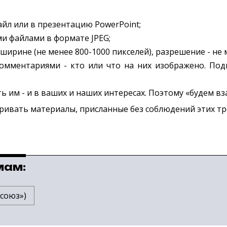
йл или в презентацию PowerPoint;
и файлами в формате JPEG;
 ширине (не менее 800-1000 пикселей), разрешение - не
мментариями - кто или что на них изображено. Подп
ть им - и в ваших и наших интересах. Поэтому «будем в
тривать материалы, присланные без соблюдений этих т
мам:
союз»)