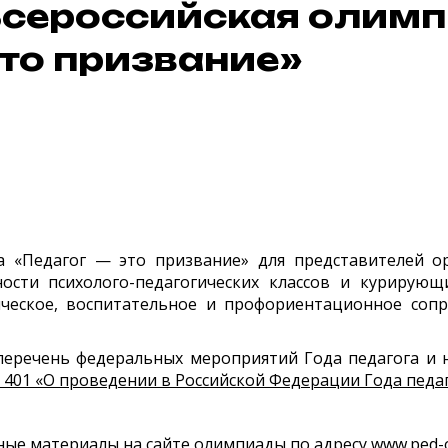
сероссийская олимп
то призвание»
да «Педагог — это призвание» для представителей 
сти психолого-педагогических классов и курирующи
ческое, воспитательное и профориентационное соп
перечень федеральных мероприятий Года педагога и 
 401 «О проведении в Российской Федерации Года педаг
ные материалы на сайте олимпиады по адресу
www.ped-o