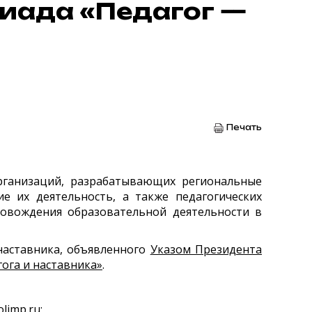
иада «Педагог —
Печать
организаций, разрабатывающих региональные
е их деятельность, а также педагогических
ровождения образовательной деятельности в
наставника, объявленного
Указом Президента
ога и наставника»
.
limp.ru
;