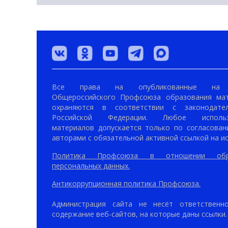
Все права на опубликованные на 
Общероссийского Профсоюза образования ма
охраняются в соответствии с законодател
Российской Федерации. Любое использ
материалов допускается только по согласован
авторами с обязательной активной ссылкой на ис
Политика Профсоюза в отношении обр
персональных данных.
Антикоррупционная политика Профсоюза.
Администрация сайта не несёт ответственн
содержание веб-сайтов, на которые даны ссылки.