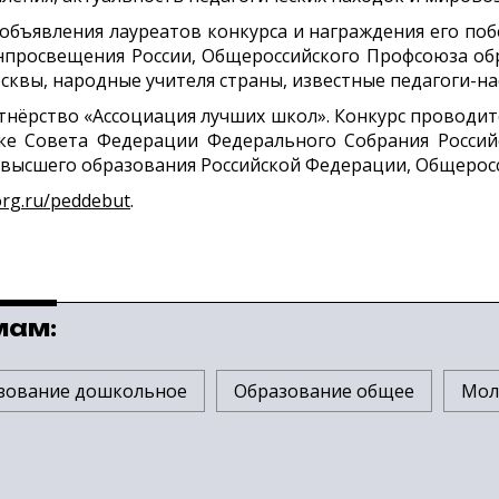
объявления лауреатов конкурса и награждения его по
нпросвещения России, Общероссийского Профсоюза обр
квы, народные учителя страны, известные педагоги-на
тнёрство «Ассоциация лучших школ». Конкурс проводит
ке Совета Федерации Федерального Собрания Россий
 высшего образования Российской Федерации, Общерос
.org.ru/peddebut
.
мам:
зование дошкольное
Образование общее
Мол