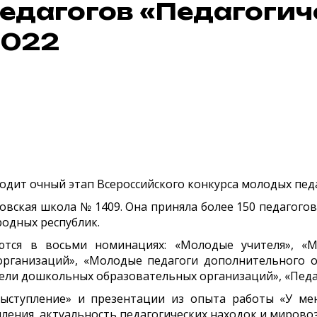
едагогов «Педагогич
2022
оходит очный этап Всероссийского конкурса молодых пед
овская школа № 1409. Она приняла
более 150 педагогов
родных республик.
ются в восьми номинациях: «Молодые учителя», «
рганизаций», «Молодые педагоги дополнительного об
ли дошкольных образовательных организаций», «Педа
ыступление» и презентации из опыта работы «У ме
ения, актуальность педагогических находок и мирово