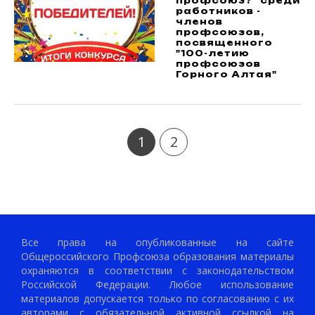
профсоюз?" среди
работников -
членов
профсоюзов,
посвященного
"100-летию
профсоюзов
Горного Алтая"
1
2
Все права на опубликованные на сайте
Общероссийского Профсоюза образования материалы
охраняются в соответствии с законодательством
Российской Федерации. Любое использование
материалов допускается только по согласованию с их
авторами с обязательной активной ссылкой на