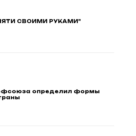
МЯТИ СВОИМИ РУКАМИ"
рофсоюза определил формы
траны