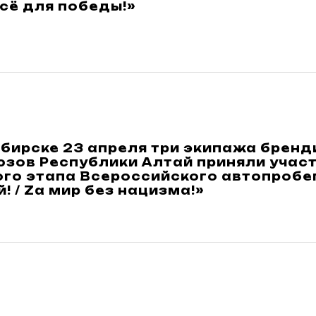
сё для победы!»
ибирске 23 апреля три экипажа брен
зов Республики Алтай приняли участ
ого этапа Всероссийского автопробе
й! / Zа мир без нацизма!»